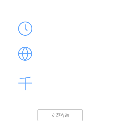
365天
365*24小时优化，时刻在线！
全网优化
百度pc端、百度wap端、360、搜狗、神马手机等
让您的网站无处不在！
关键词提交
后台即时提交，即时优化！无点击扣费，
无浏览付费！
立即咨询